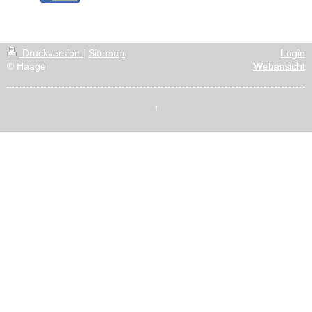
Druckversion
|
Sitemap
Login
© Haage
Webansicht
↑