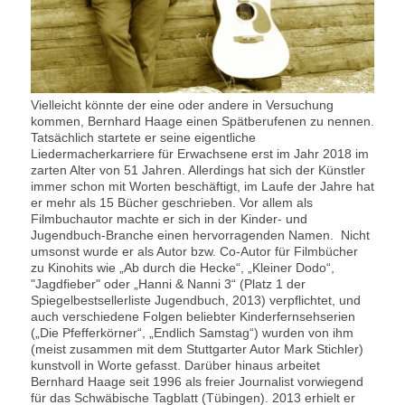
Vielleicht könnte der eine oder andere in Versuchung
kommen, Bernhard Haage einen Spätberufenen zu nennen.
Tatsächlich startete er seine eigentliche
Liedermacherkarriere für Erwachsene erst im Jahr 2018 im
zarten Alter von 51 Jahren. Allerdings hat sich der Künstler
immer schon mit Worten beschäftigt, im Laufe der Jahre hat
er mehr als 15 Bücher geschrieben. Vor allem als
Filmbuchautor machte er sich in der Kinder- und
Jugendbuch-Branche einen hervorragenden Namen. Nicht
umsonst wurde er als Autor bzw. Co-Autor für Filmbücher
zu Kinohits wie „Ab durch die Hecke“, „Kleiner Dodo“,
"Jagdfieber" oder „Hanni & Nanni 3“ (Platz 1 der
Spiegelbestsellerliste Jugendbuch, 2013) verpflichtet, und
auch verschiedene Folgen beliebter Kinderfernsehserien
(„Die Pfefferkörner“, „Endlich Samstag“) wurden von ihm
(meist zusammen mit dem Stuttgarter Autor Mark Stichler)
kunstvoll in Worte gefasst. Darüber hinaus arbeitet
Bernhard Haage seit 1996 als freier Journalist vorwiegend
für das Schwäbische Tagblatt (Tübingen). 2013 erhielt er