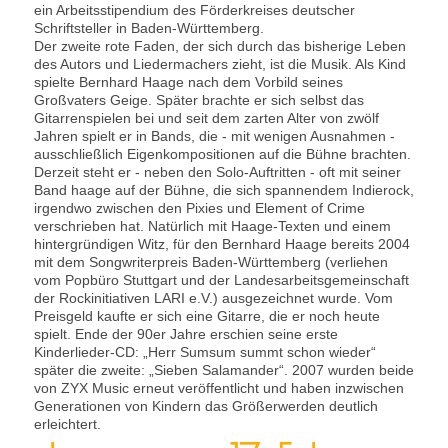
ein Arbeitsstipendium des Förderkreises deutscher
Schriftsteller in Baden-Württemberg.
Der zweite rote Faden, der sich durch das bisherige Leben
des Autors und Liedermachers zieht, ist die Musik. Als Kind
spielte Bernhard Haage nach dem Vorbild seines
Großvaters Geige. Später brachte er sich selbst das
Gitarrenspielen bei und seit dem zarten Alter von zwölf
Jahren spielt er in Bands, die - mit wenigen Ausnahmen -
ausschließlich Eigenkompositionen auf die Bühne brachten.
Derzeit steht er - neben den Solo-Auftritten - oft mit seiner
Band haage auf der Bühne, die sich spannendem Indierock,
irgendwo zwischen den Pixies und Element of Crime
verschrieben hat. Natürlich mit Haage-Texten und einem
hintergründigen Witz, für den Bernhard Haage bereits 2004
mit dem Songwriterpreis Baden-Württemberg (verliehen
vom Popbüro Stuttgart und der Landesarbeitsgemeinschaft
der Rockinitiativen LARI e.V.) ausgezeichnet wurde. Vom
Preisgeld kaufte er sich eine Gitarre, die er noch heute
spielt. Ende der 90er Jahre erschien seine erste
Kinderlieder-CD: „Herr Sumsum summt schon wieder“
später die zweite: „Sieben Salamander“. 2007 wurden beide
von ZYX Music erneut veröffentlicht und haben inzwischen
Generationen von Kindern das Größerwerden deutlich
erleichtert.