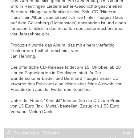
Das Warten hat sich gelohnt: Am Donnerstag, 15. Oktober
wird in Reutlingen Liedermacher-Geschichte geschrieben:
Bernhard Haage veröffentlicht seine Solo-CD "Hinterm
Haus", ein Album, das tatsächlich live hinter Haages Haus
auf dem Göllesberg (Lichtenstein) entstanden ist und einen
famosen Einblick in das Schaffen des Liedermachers über
vier Jahrzehnte gibt.
Produziert wurde das Album, das mit einem vierfarbig
illustriertem Textheft erscheint, von
Jan Henning.
Der öffentliche CD-Release findet am 15. Oktober, ab 20
Uhr im Pappelgarten in Reutlingen statt. Außer
wunderschöner Lieder und Bernhard Haages neuer CD
erwartet das Publikum eine kleine aber feine Auswahl von
Prosatexten aus der Feder des Künstlers.
Unter der Rubrik "Kontakt" können Sie die CD zum Preis
von 15 Euro (inkl. Mwst.) bestellen. Zuzüglich 1.55 Euro
Versand. Vielen Dank!
Druckversion
|
Sitemap
Login